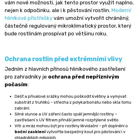
vám nové možnosti, jak tento prostor využít naplno,
nejen k odpočinku, ale i k pěstování rostlin.
Moderní
hliníkové přístřešky
vám umožní vytvořit chráněný,
částečně regulovaný mikroklimatický prostor, který
bude rostlinám prospívat po většinu roku.
Ochrana rostlin před extrémními vlivy
Jedním z hlavních přínosů hliníkového zastřešení
pro zahradníky je
ochrana před nepříznivým
počasím
:
Déšť a přívalové srážky mohou poškodit květiny a vymývat
substrát z truhlíků – střecha z polykarbonátu nebo skla tomu
zabrání.
Silné slunce a UV záření často spálí jemnější rostliny –
zastřešení s UV filtrem přináší jemné rozptýlené světlo.
Vítr a mráz mohou být pro rostliny likvidační – při doplnění o
boční zasklení
vytvoříte bezpečný kout pro pěstování i v
chladnějších měsících.