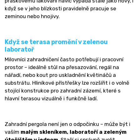
práškovému lakování navíc vypadá stále jako nový, i
když se v jeho blízkosti pravidelně pracuje se
zeminou nebo hnojivy.
Když se terasa promění v zelenou
laboratoř
Milovníci zahradničení často potřebují i pracovní
prostor – ideálně stůl na přesazování, regál na
nářadí, nebo kout pro uskladnění květináčů a
substrátu. Hliníkové přístřešky lze rozšířit i o volně
stojící konstrukce pro zahradní zázemí, které s
hlavní terasou vizuálně i funkčně ladí.
Zahradní pergola není jen o odpočinku – může být i
vaším
malým skleníkem, laboratoří a zeleným
útočištěm v jednom
. Stačí si správně zvolit