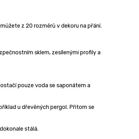
i můžete z 20 rozměrů v dekoru na přání.
zpečnostním sklem, zesílenými profily a
a, postačí pouze voda se saponátem a
apříklad u dřevěných pergol. Přitom se
dokonale stálá.