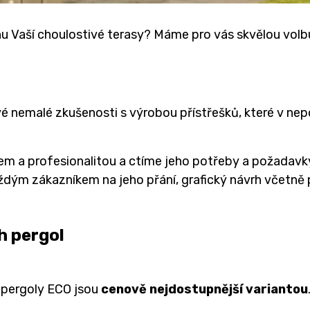
 Vaší choulostivé terasy? Máme pro vás skvělou volbu
vé nemalé zkušenosti s výrobou přístřešků, které v nep
em a profesionalitou a ctíme jeho potřeby a požadavky
aždým zákazníkem na jeho přání, grafický návrh včetně
h pergol
é pergoly ECO jsou
cenově nejdostupnější variantou