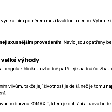
s vynikajícím poměrem mezi kvalitou a cenou. Vybrat s
nejluxusnějším provedením
. Navíc jsou opatřeny be
 velké výhody
na pergolu z hliníku, rozhodně patří její snadná údržb
m vlivům, takže její životnost je delší, než je tomu n
ení.
vanou barvou KOMAXIT, která je ochrání a barva bude 