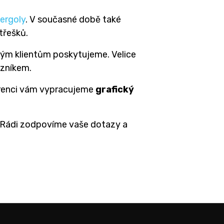
pergoly
. V současné době také
třešků.
 svým klientům poskytujeme. Velice
azníkem.
kurenci vám vypracujeme
grafický
Rádi zodpovíme vaše dotazy a