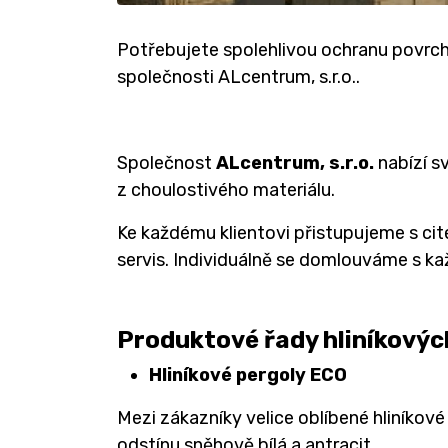
Potřebujete spolehlivou ochranu povrchu
společnosti ALcentrum, s.r.o..
Společnost
ALcentrum, s.r.o.
nabízí s
z choulostivého materiálu.
Ke každému klientovi přistupujeme s cit
servis. Individuálně se domlouváme s k
Produktové řady hliníkovýc
Hliníkové pergoly ECO
Mezi zákazníky velice oblíbené hliníkov
odstínu sněhově bílá a antracit.